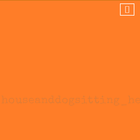
houseanddogsitting_h