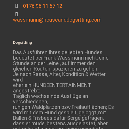
0176 96 11 67 12
wassmann@houseanddogsitting.com
Dogsitting
Das Ausführen Ihres geliebten Hundes
bedeutet bei Frank Wassmann nicht, eine
Stunde an der Leine , auf immer den
gleichen Routen, spazieren zu gehen.
Je nach Rasse, Alter, Kondition & Wetter
wird
eher ein HUNDEENTERTAINMENT
angestrebt:
Täglich wechselnde Ausflüge an
verschiedenen,
ruhigen Waldplätzen bzw.Freilaufflächen; Es
wird mit dem Hund gespielt, gejoggt ,mit
Bällen & Frisbees dafür Sorge getragen,
dass er müde, bestens ausgelastet, aber
gut gelaunt wieder auf seine gewohnte