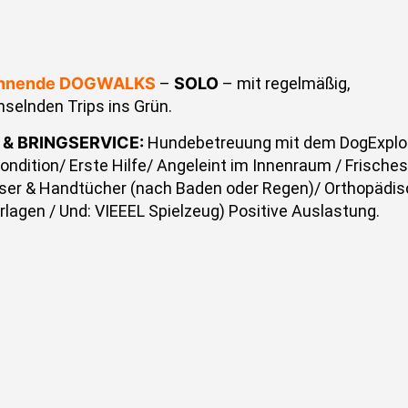
nnende DOGWALKS
–
SOLO
– mit regelmäßig,
selnden Trips ins Grün.
 & BRINGSERVICE:
Hundebetreuung mit dem DogExplo
condition/ Erste Hilfe/ Angeleint im Innenraum / Frisches
er & Handtücher (nach Baden oder Regen)/ Orthopädis
rlagen / Und: VIEEEL Spielzeug) Positive Auslastung.
ESTER WIRD ZU „Stillvester“:
HundeBetreuung am
eStrand in Duhnen oder Bauernhof in der Umgebung vo
herHude – OHNE hörbare Böllerei!