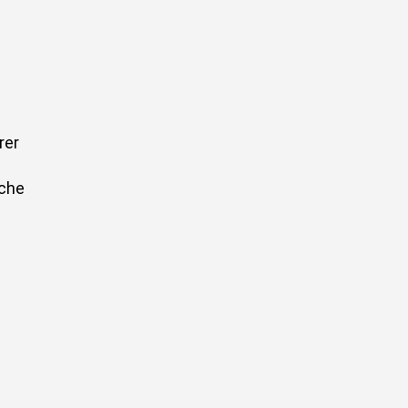
rer
che
n