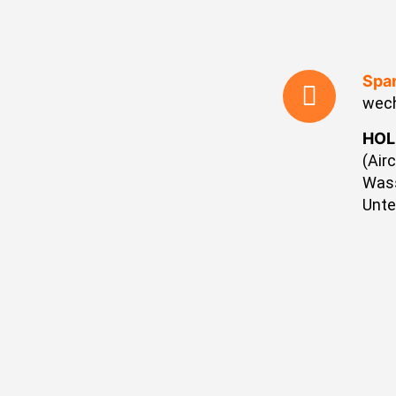
Spa
wech
HOL
(Air
Wass
Unte
SYLV
Hund
Fisc