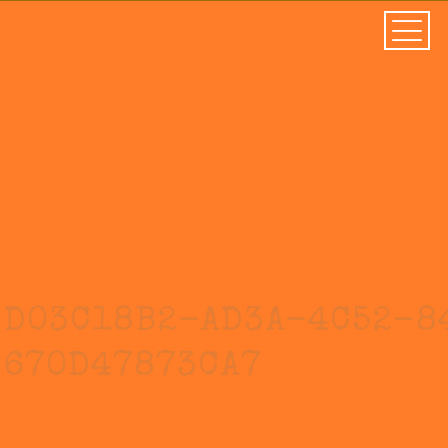
D03C18B2-AD3A-4C52-8
670D47873CA7