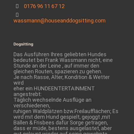
0176 96 11 67 12
wassmann@houseanddogsitting.com
Dogsitting
Das Ausführen Ihres geliebten Hundes
bedeutet bei Frank Wassmann nicht, eine
Stunde an der Leine , auf immer den
gleichen Routen, spazieren zu gehen.
Je nach Rasse, Alter, Kondition & Wetter
wird
eher ein HUNDEENTERTAINMENT
angestrebt:
Täglich wechselnde Ausflüge an
verschiedenen,
ruhigen Waldplätzen bzw.Freilaufflächen; Es
wird mit dem Hund gespielt, gejoggt ,mit
Bällen & Frisbees dafür Sorge getragen,
dass er müde, bestens ausgelastet, aber
gut gelaunt wieder auf seine gewohnte