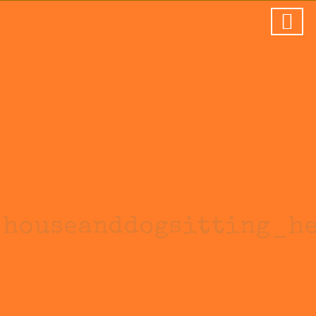
houseanddogsitting_h