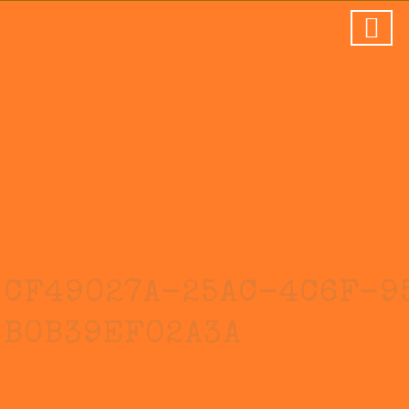
CF49027A-25AC-4C6F-9
B0B39EF02A3A