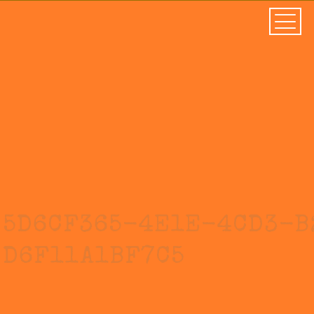
5D6CF365-4E1E-4CD3-B
D6F11A1BF7C5