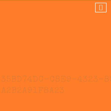
35BD74DC-C8E9-4323-8
A2B2A91F8A23